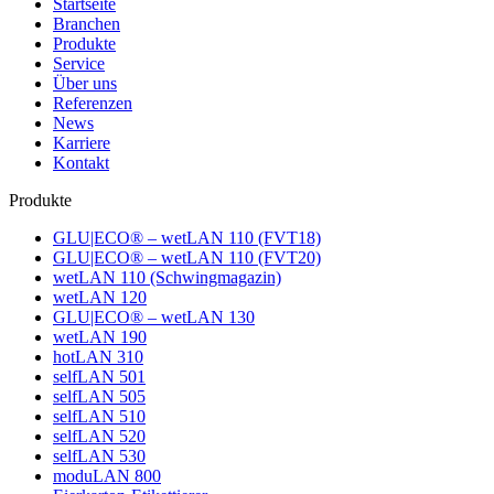
Startseite
Branchen
Produkte
Service
Über uns
Referenzen
News
Karriere
Kontakt
Produkte
GLU|ECO® – wetLAN 110 (FVT18)
GLU|ECO® – wetLAN 110 (FVT20)
wetLAN 110 (Schwingmagazin)
wetLAN 120
GLU|ECO® – wetLAN 130
wetLAN 190
hotLAN 310
selfLAN 501
selfLAN 505
selfLAN 510
selfLAN 520
selfLAN 530
moduLAN 800