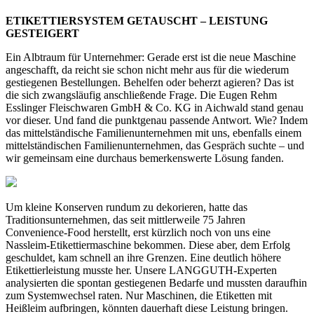
ETIKETTIERSYSTEM GETAUSCHT – LEISTUNG
GESTEIGERT
Ein Albtraum für Unternehmer: Gerade erst ist die neue Maschine
angeschafft, da reicht sie schon nicht mehr aus für die wiederum
gestiegenen Bestellungen. Behelfen oder beherzt agieren? Das ist
die sich zwangsläufig anschließende Frage. Die Eugen Rehm
Esslinger Fleischwaren GmbH & Co. KG in Aichwald stand genau
vor dieser. Und fand die punktgenau passende Antwort. Wie? Indem
das mittelständische Familienunternehmen mit uns, ebenfalls einem
mittelständischen Familienunternehmen, das Gespräch suchte – und
wir gemeinsam eine durchaus bemerkenswerte Lösung fanden.
Um kleine Konserven rundum zu dekorieren, hatte das
Traditionsunternehmen, das seit mittlerweile 75 Jahren
Convenience-Food herstellt, erst kürzlich noch von uns eine
Nassleim-Etikettiermaschine bekommen. Diese aber, dem Erfolg
geschuldet, kam schnell an ihre Grenzen. Eine deutlich höhere
Etikettierleistung musste her. Unsere LANGGUTH-Experten
analysierten die spontan gestiegenen Bedarfe und mussten daraufhin
zum Systemwechsel raten. Nur Maschinen, die Etiketten mit
Heißleim aufbringen, könnten dauerhaft diese Leistung bringen.