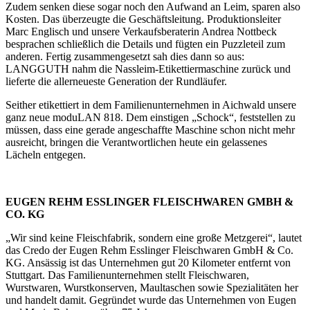
Zudem senken diese sogar noch den Aufwand an Leim, sparen also
Kosten. Das überzeugte die Geschäftsleitung. Produktionsleiter
Marc Englisch und unsere Verkaufsberaterin Andrea Nottbeck
besprachen schließlich die Details und fügten ein Puzzleteil zum
anderen. Fertig zusammengesetzt sah dies dann so aus:
LANGGUTH nahm die Nassleim-Etikettiermaschine zurück und
lieferte die allerneueste Generation der Rundläufer.
Seither etikettiert in dem Familienunternehmen in Aichwald unsere
ganz neue moduLAN 818. Dem einstigen „Schock“, feststellen zu
müssen, dass eine gerade angeschaffte Maschine schon nicht mehr
ausreicht, bringen die Verantwortlichen heute ein gelassenes
Lächeln entgegen.
EUGEN REHM ESSLINGER FLEISCHWAREN GMBH &
CO. KG
„Wir sind keine Fleischfabrik, sondern eine große Metzgerei“, lautet
das Credo der Eugen Rehm Esslinger Fleischwaren GmbH & Co.
KG. Ansässig ist das Unternehmen gut 20 Kilometer entfernt von
Stuttgart. Das Familienunternehmen stellt Fleischwaren,
Wurstwaren, Wurstkonserven, Maultaschen sowie Spezialitäten her
und handelt damit. Gegründet wurde das Unternehmen von Eugen