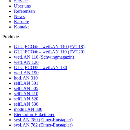
Service
Über uns
Referenzen
News
Karriere
Kontakt
Produkte
GLU|ECO® – wetLAN 110 (FVT18)
GLU|ECO® – wetLAN 110 (FVT20)
wetLAN 110 (Schwingmagazin)
wetLAN 120
GLU|ECO® – wetLAN 130
wetLAN 190
hotLAN 310
selfLAN 501
selfLAN 505
selfLAN 510
selfLAN 520
selfLAN 530
moduLAN 800
Eierkarton-Etikettierer
sysLAN 780 (Eimer-Entstapler)
sysLAN 782 (Eimer-Entstapler)