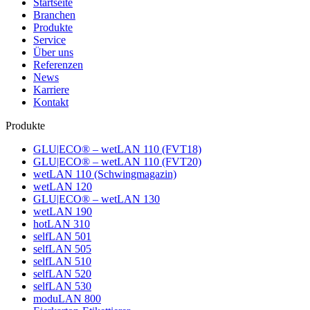
Startseite
Branchen
Produkte
Service
Über uns
Referenzen
News
Karriere
Kontakt
Produkte
GLU|ECO® – wetLAN 110 (FVT18)
GLU|ECO® – wetLAN 110 (FVT20)
wetLAN 110 (Schwingmagazin)
wetLAN 120
GLU|ECO® – wetLAN 130
wetLAN 190
hotLAN 310
selfLAN 501
selfLAN 505
selfLAN 510
selfLAN 520
selfLAN 530
moduLAN 800