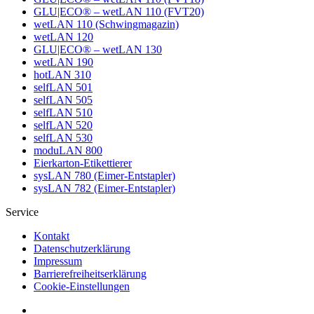
GLU|ECO® – wetLAN 110 (FVT20)
wetLAN 110 (Schwingmagazin)
wetLAN 120
GLU|ECO® – wetLAN 130
wetLAN 190
hotLAN 310
selfLAN 501
selfLAN 505
selfLAN 510
selfLAN 520
selfLAN 530
moduLAN 800
Eierkarton-Etikettierer
sysLAN 780 (Eimer-Entstapler)
sysLAN 782 (Eimer-Entstapler)
Service
Kontakt
Datenschutzerklärung
Impressum
Barrierefreiheitserklärung
Cookie-Einstellungen