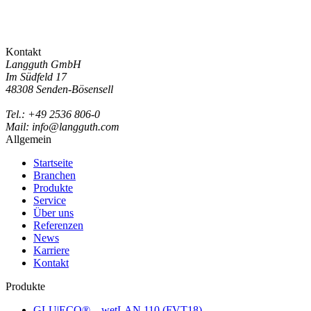
Kontakt
Langguth GmbH
Im Südfeld 17
48308 Senden-Bösensell
Tel.: +49 2536 806-0
Mail: info@langguth.com
Allgemein
Startseite
Branchen
Produkte
Service
Über uns
Referenzen
News
Karriere
Kontakt
Produkte
GLU|ECO® – wetLAN 110 (FVT18)