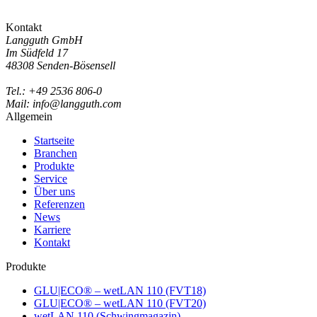
Kontakt
Langguth GmbH
Im Südfeld 17
48308 Senden-Bösensell
Tel.: +49 2536 806-0
Mail: info@langguth.com
Allgemein
Startseite
Branchen
Produkte
Service
Über uns
Referenzen
News
Karriere
Kontakt
Produkte
GLU|ECO® – wetLAN 110 (FVT18)
GLU|ECO® – wetLAN 110 (FVT20)
wetLAN 110 (Schwingmagazin)