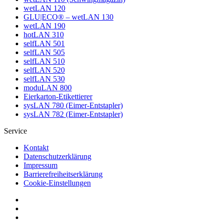
wetLAN 120
GLU|ECO® – wetLAN 130
wetLAN 190
hotLAN 310
selfLAN 501
selfLAN 505
selfLAN 510
selfLAN 520
selfLAN 530
moduLAN 800
Eierkarton-Etikettierer
sysLAN 780 (Eimer-Entstapler)
sysLAN 782 (Eimer-Entstapler)
Service
Kontakt
Datenschutzerklärung
Impressum
Barrierefreiheitserklärung
Cookie-Einstellungen