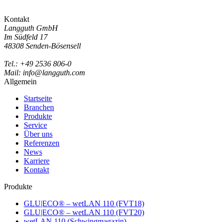
Kontakt
Langguth GmbH
Im Südfeld 17
48308 Senden-Bösensell
Tel.: +49 2536 806-0
Mail: info@langguth.com
Allgemein
Startseite
Branchen
Produkte
Service
Über uns
Referenzen
News
Karriere
Kontakt
Produkte
GLU|ECO® – wetLAN 110 (FVT18)
GLU|ECO® – wetLAN 110 (FVT20)
wetLAN 110 (Schwingmagazin)