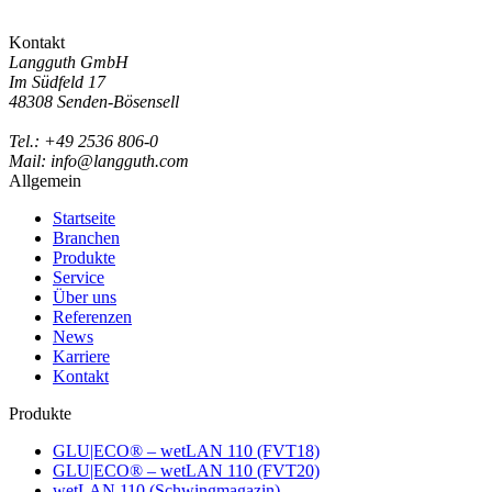
Kontakt
Langguth GmbH
Im Südfeld 17
48308 Senden-Bösensell
Tel.: +49 2536 806-0
Mail: info@langguth.com
Allgemein
Startseite
Branchen
Produkte
Service
Über uns
Referenzen
News
Karriere
Kontakt
Produkte
GLU|ECO® – wetLAN 110 (FVT18)
GLU|ECO® – wetLAN 110 (FVT20)
wetLAN 110 (Schwingmagazin)