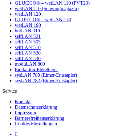
GLU|ECO® – wetLAN 110 (FVT20)
wetLAN 110 (Schwingmagazin)
wetLAN 120
GLU|ECO® – wetLAN 130
wetLAN 190
hotLAN 310
selfLAN 501
selfLAN 505
selfLAN 510
selfLAN 520
selfLAN 530
moduLAN 800
Eierkarton-Etikettierer
sysLAN 780 (Eimer-Entstapler)
sysLAN 782 (Eimer-Entstapler)
Service
Kontakt
Datenschutzerklärung
Impressum
Barrierefreiheitserklärung
Cookie-Einstellungen