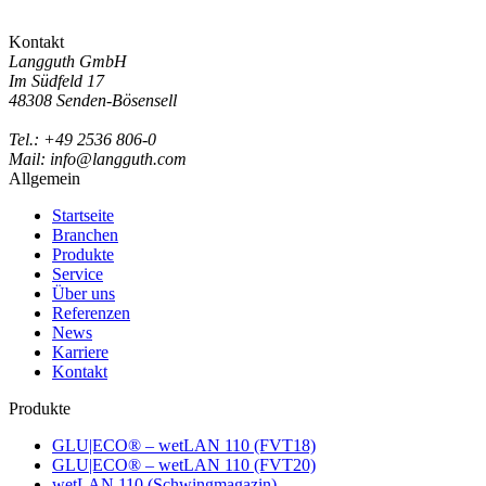
Kontakt
Langguth GmbH
Im Südfeld 17
48308 Senden-Bösensell
Tel.: +49 2536 806-0
Mail: info@langguth.com
Allgemein
Startseite
Branchen
Produkte
Service
Über uns
Referenzen
News
Karriere
Kontakt
Produkte
GLU|ECO® – wetLAN 110 (FVT18)
GLU|ECO® – wetLAN 110 (FVT20)
wetLAN 110 (Schwingmagazin)